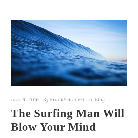
Juni 6, 2016
By
FrankSchubert
In
Blog
The Surfing Man Will
Blow Your Mind