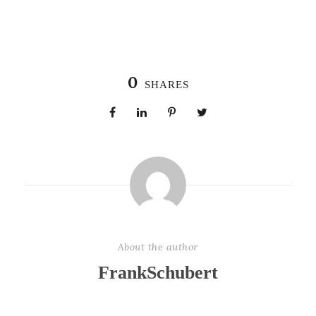
0
SHARES
About the author
FrankSchubert