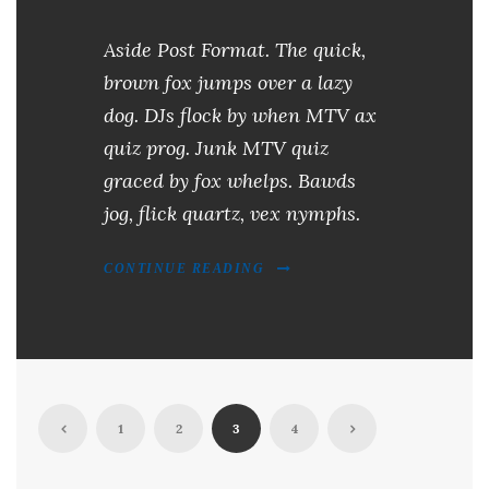
Aside Post Format. The quick,
brown fox jumps over a lazy
dog. DJs flock by when MTV ax
quiz prog. Junk MTV quiz
graced by fox whelps. Bawds
jog, flick quartz, vex nymphs.
CONTINUE READING
1
2
3
4