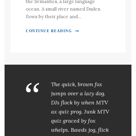
the Semantics, a large language
ocean. A small river named Duden
flows by their place and...
CONTINUE READING
“
The quick, brown fox
jumps over a lazy dog.
DJs flock by when MTV
ax quiz prog. Junk MTV
quiz graced by fox
whelps. Bawds jog, flick