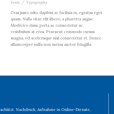
Fonts
/
Typography
Cras justo odio, dapibus ac facilisis in, egestas eget
quam. Nulla vitae elit libero, a pharetra augue.
Morbi leo risus, porta ac consectetur ac,
vestibulum at eros. Praesent commodo cursus
magna, vel scelerisque nisl consectetur et. Donec
ullamcorper nulla non metus auctor fringilla.
geschützt. Nachdruck, Aufnahme in Online-Dienste,