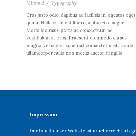
Minimal
/
Typography
Cras justo odio, dapibus ac facilisis in, egestas eget
quam. Nulla vitae elit libero, a pharetra augue.
Morbi leo risus, porta ac consectetur ac,
vestibulum at eros. Praesent commodo cursus
magna, vel scelerisque nisl consectetur et. Donec
ullamcorper nulla non metus auctor fringilla.
Impressum
Der Inhalt dieser Website ist urheberrechtlich 