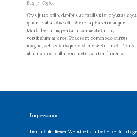
Bag
/
Coffee
Cras justo odio, dapibus ac facilisis in, egestas eget
quam. Nulla vitae elit libero, a pharetra augue.
Morbi leo risus, porta ac consectetur ac,
vestibulum at eros. Praesent commodo cursus
magna, vel scelerisque nisl consectetur et. Donec
ullamcorper nulla non metus auctor fringilla.
Impressum
Der Inhalt dieser Website ist urheberrechtlich 