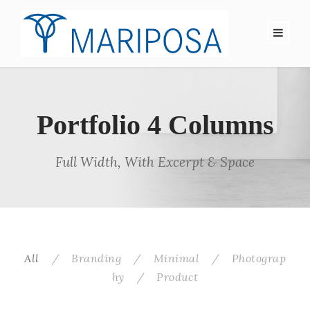
Portfolio 4 Columns
Full Width, With Excerpt & Space
All
/
Branding
/
Minimal
/
Photograp
hy
/
Product