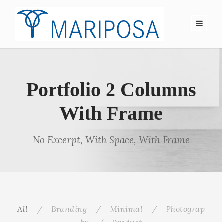
Portfolio 2 Columns
With Frame
No Excerpt, With Space, With Frame
All
/
Branding
/
Minimal
/
Photograp
hy
/
Product